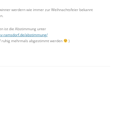
winner werdern wie immer zur Weihnachtsfeier bekannt
n.
en ist die Abstimmung unter
/fsv-ramsdorf.de/abstimmung/
rf ruhig mehrmals abgestimmt werden
)