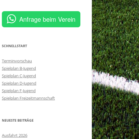
Anfrage beim Verein
SCHNELLSTART
Terminvorschau
Spielplan B-Jugend
Spielplan C-Jugend
Spielplan D-Jugend
Spielplan F-Jugend
Spielplan Freizeitmannschaft
NEUESTE BEITRÄGE
Ausfahrt 2026