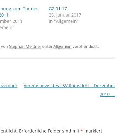
mung zum Tor des
GZ 01 17
2011
25. Januar 2017
ember 2011
In "Allgemein"
gemein"
von
Stephan Meißner
unter
Allgemein
veröffentlicht.
November
Vereinsnews des FSV Ramsdorf – Dezember
2010
→
entlicht.
Erforderliche Felder sind mit
*
markiert