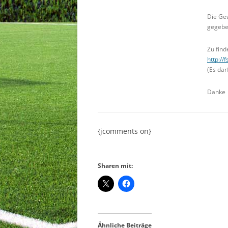
Die Ge
gegebe
Zu find
http:/
(Es da
Danke
{jcomments on}
Sharen mit:
Ähnliche Beiträge