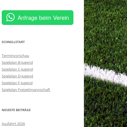
Anfrage beim Verein
SCHNELLSTART
Terminvorschau
Spielplan B-Jugend
Spielplan C-Jugend
Spielplan D-Jugend
Spielplan F-Jugend
Spielplan Freizeitmannschaft
NEUESTE BEITRÄGE
Ausfahrt 2026