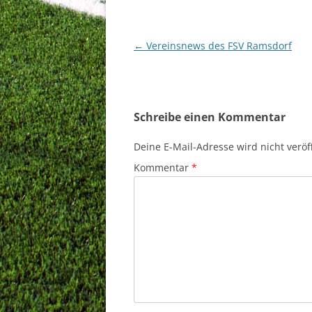
Beitragsnavigation
←
Vereinsnews des FSV Ramsdorf
Schreibe einen Kommentar
Deine E-Mail-Adresse wird nicht veröff
Kommentar
*