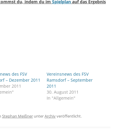
 kommst du, indem du im
Spielplan
auf das Ergebnis
snews des FSV
Vereinsnews des FSV
rf – Dezember 2011
Ramsdorf – September
ember 2011
2011
gemein"
30. August 2011
In "Allgemein"
n
Stephan Meißner
unter
Archiv
veröffentlicht.