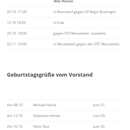
Alte Herren
05.10. 17.00
in Ramsdorf gegen SV Regis-Breitingen
12.10 18.00
in Eula
26.10. 18.00
gegen FSV Meuselwitz auswärts
02.11. 19.00
in Meuselwitz gegen den ZFC Meuselwitz
Geburtstagsgrüße vom Vorstand
Am 08.10.
Michael Heine
zum 51.
Am 12.10.
Sebastian Herter
zum 29.
Am 16.10.
Silvio Skur
zum 42.