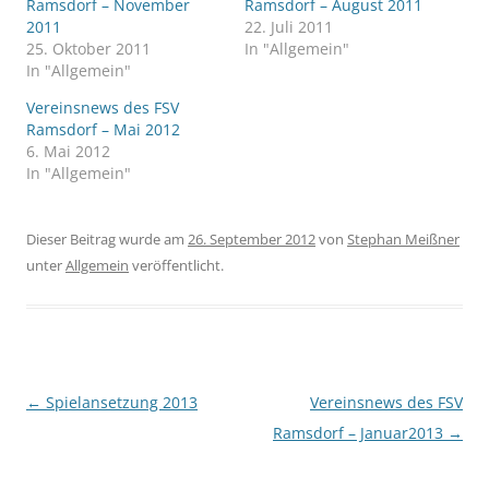
Ramsdorf – November
Ramsdorf – August 2011
2011
22. Juli 2011
25. Oktober 2011
In "Allgemein"
In "Allgemein"
Vereinsnews des FSV
Ramsdorf – Mai 2012
6. Mai 2012
In "Allgemein"
Dieser Beitrag wurde am
26. September 2012
von
Stephan Meißner
unter
Allgemein
veröffentlicht.
Beitragsnavigation
←
Spielansetzung 2013
Vereinsnews des FSV
Ramsdorf – Januar2013
→