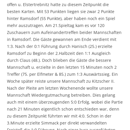
offen u. Elstertrebnitz hatte zu diesem Zeitpunkt die
besten Karten. Mit 53 Punkten liegen sie zwar 2 Punkte
hinter Ramsdorf (55 Punkte), aber haben noch ein Spiel
mehr auszutragen. Am 21.Spieltag kam es vor 120
Zuschauern zum Aufeinandertreffen beider Mannschaften
in Ramsdorf. Die Gäste gewannen am Ende verdient mit
1:3. Nach der 0:1 Führung durch Hanisch (25.) erzielte
Ramsdorf zu Beginn der 2.Halbzeit den 1:1 Ausgleich
durch Claus (48.). Doch blieben die Gäste die bessere
Mannschaft u. erzielte in den letzten 15 Minuten noch 2
Treffer (75. per Elfmeter & 85.) zum 1:3 Auswärtssieg. Ein
Woche später reiste unsere Mannschaft zu Kitzscher II.
Nach der Pleite am letzten Wochenende wollte unsere
Mannschaft Wiedergutmachung betreiben. Dies gelang
auch mit einem überzeugenden 5:0 Erfolg, wobei die Partie
nach 21 Minuten eigentlich schon entschieden war, denn
zu diesem Zeitpunkt führten wir mit 4:0. Schon in der
3.Minute erzielte Simmack per direkt verwandelten
Freistoß die 1:0 Führung. Nach einer kurz ausgeführten