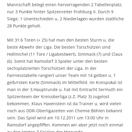
Mannschaft belegt einen hervorragenden 2.Tabellenplatz,
nur 3 Punkte hinter Spitzenreiter Frohburg II. Durch 9
Siege, 1 Unentschieden u. 2 Niederlagen wurden stattliche
28 Punkte geholt.
Mit 31:6 Toren (+ 25) hat man den besten Sturm u. die
beste Abwehr der Liga. Die besten Torschützen sind
Hollmichel (11 Tore / Ligabestwert), Simmack (7) und Claus
(6). Somit hat Ramsdorf 3 Spieler unter den besten
sechsplatzierten Torschützen der Liga. In der
Fairnesstabelle rangiert unser Team mit 14 gelben u. 1
gelb/roten Karte (Simmack) im Mittelfeld. Im Kreispokal ist
man in der 3.Hauptrunde u. hat mit Eintracht Sermuth ein
Spitzenteam der Kreisoberliga (z.Z. Platz 3) zugelost
bekommen. Klaus Havenstein ist da Trainer u. wird vielen
noch aus DDR-Oberligazeiten von Chemie Böhlen bekannt
sein. Das Spiel wird am 10.12.2011 um 13:00 Uhr in
Ramsdorf angepfiffen. Kommen wir aber jetzt noch einmal
zu den letzten 3 Spielen der Hinrunde.