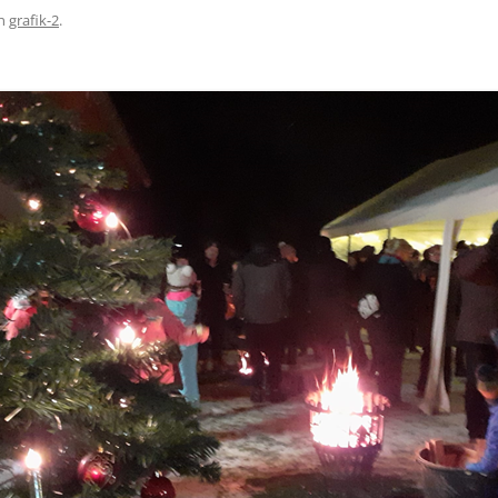
n
grafik-2
.