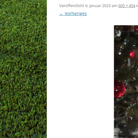
Veröffentlicht
6. Januar 2023
am
605 × 454
i
← Vorheriges