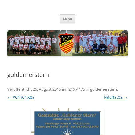
Zum
Inhalt
FSV Ramsdorf
springen
Menü
goldernerstern
Veröffentlicht
25. August 2015
am
240 × 175
in
goldernerstern
.
← Vorheriges
Nächstes →